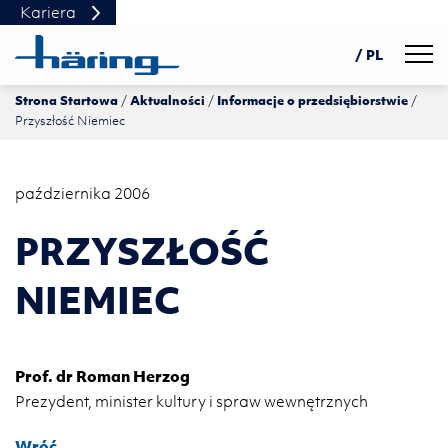
Kariera
Navig
/ PL
Strona Startowa
Aktualności
Informacje o przedsiębiorstwie
DE
Przyszłość Niemiec
EN
中文
października 2006
PRZYSZŁOŚĆ
NIEMIEC
Prof. dr Roman He­rzog
Pre­zy­dent, mi­ni­ster kul­tu­ry i spraw we­wnętrz­nych
Wróć