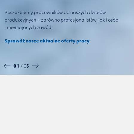
Poszukujemy pracowników do naszych działów
produkcyjnych -
zarówno profesjonalistów, jak i osób
zmieniających zawód.
Sprawdź nasze aktualne oferty pracy
01
/ 05
FIRMA RODZINNA.
PARTNER
TECHNOLOGICZNY.