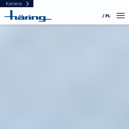
Kariera
Navig
/ PL
DE
EN
中文