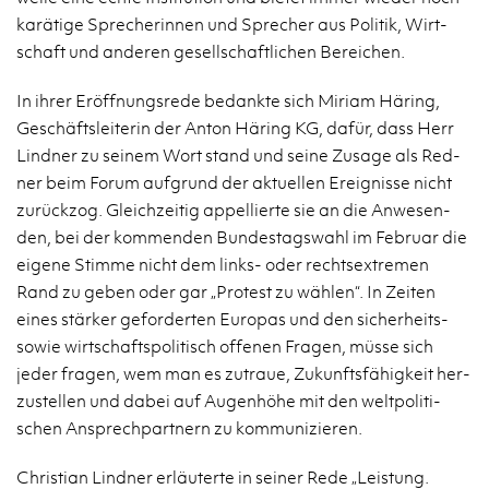
ka­rä­ti­ge Spre­che­rin­nen und Spre­cher aus Po­li­tik, Wirt­
schaft und an­de­ren ge­sell­schaft­li­chen Be­rei­chen.
In ihrer Er­öff­nungs­re­de be­dank­te sich Mi­ri­am Hä­ring,
Ge­schäfts­lei­te­rin der Anton Hä­ring KG, dafür, dass Herr
Lind­ner zu sei­nem Wort stand und seine Zu­sa­ge als Red­
ner beim Forum auf­grund der ak­tu­el­len Er­eig­nis­se nicht
zu­rück­zog. Gleich­zei­tig ap­pel­lier­te sie an die An­we­sen­
den, bei der kom­men­den Bun­des­tags­wahl im Fe­bru­ar die
ei­ge­ne Stim­me nicht dem links- oder rechts­ex­tre­men
Rand zu geben oder gar „Pro­test zu wäh­len“. In Zei­ten
eines stär­ker ge­for­der­ten Eu­ro­pas und den si­cher­heits-
sowie wirt­schafts­po­li­tisch of­fe­nen Fra­gen, müsse sich
jeder fra­gen, wem man es zu­traue, Zu­kunfts­fä­hig­keit her­
zu­stel­len und dabei auf Au­gen­hö­he mit den welt­po­li­ti­
schen An­sprech­part­nern zu kom­mu­ni­zie­ren.
Chris­ti­an Lind­ner er­läu­ter­te in sei­ner Rede „Leis­tung.