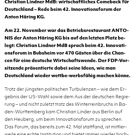
Chris­ti­an Lind­ner MdB: wirt­schaft­li­ches Come­back für
Deutsch­land – Rede beim 42. In­no­va­ti­ons­fo­rum der
Anton Hä­ring KG.
Am 22. No­vem­ber war das Be­triebs­re­stau­rant AN­TO­
NIS der Anton Hä­ring KG bis auf den letz­ten Platz be­
legt: Chris­ti­an Lind­ner MdB sprach beim 42. In­no­va­ti­
ons­fo­rum in Bubs­heim vor 470 Gäs­ten über die Chan­
cen für eine deut­sche Wirt­schafts­wen­de. Der FDP-Vor­
sit­zen­de prä­sen­tier­te dabei seine Ideen, wie man
Deutsch­land wie­der wett­be-werbs­fä­hig ma­chen könne.
Trotz der jüngs­ten po­li­ti­schen Tur­bu­len­zen – wie dem Er­
geb­nis der US-Wahl sowie dem Aus der deut­schen Re­gie­
rung – und nicht zu­letzt trotz des Win­terr­ein­bruchs in Ba­
den-Würt­tem­berg kam Chris­ti­an Lin­der aus Ber­lin auf
den Heu­berg, um beim In­no­va­ti­ons­fo­rum zu spre­chen.
Das Forum, das be­reits zum 42. Mal statt­fand, ist mitt­ler­
wei­le eine echte In­sti­tu­ti­on und bie­tet immer wie­der hoch­