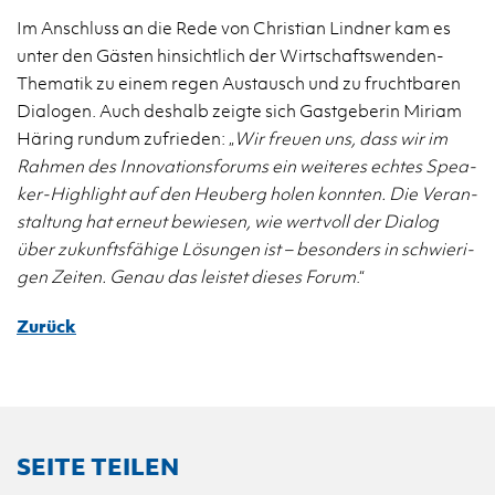
Im An­schluss an die Rede von Chris­ti­an Lind­ner kam es
unter den Gäs­ten hin­sicht­lich der Wirt­schafts­wen­den-
The­ma­tik zu einem regen Aus­tausch und zu frucht­ba­ren
Dia­lo­gen. Auch des­halb zeig­te sich Gast­ge­be­rin Mi­ri­am
Hä­ring rund­um zu­frie­den: „
Wir freu­en uns, dass wir im
Rah­men des In­no­va­ti­ons­fo­rums ein wei­te­res ech­tes Spea­
ker-High­light auf den Heu­berg holen konn­ten. Die Ver­an­
stal­tung hat er­neut be­wie­sen, wie wert­voll der Dia­log
über zu­kunfts­fä­hi­ge Lö­sun­gen ist – be­son­ders in schwie­ri­
gen Zei­ten. Genau das leis­tet die­ses Forum
.“
Zurück
SEITE TEILEN