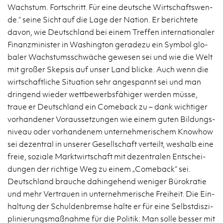
Wachs­tum. Fort­schritt. Für eine deut­sche Wirt­schafts­wen­
de.“ seine Sicht auf die Lage der Na­ti­on. Er be­rich­te­te
davon, wie Deutsch­land bei einem Tref­fen in­ter­na­tio­na­ler
Fi­nanz­mi­nis­ter in Wa­shing­ton ge­ra­de­zu ein Sym­bol glo­
ba­ler Wachs­tums­schwä­che ge­we­sen sei und wie die Welt
mit gro­ßer Skep­sis auf unser Land bli­cke. Auch wenn die
wirt­schaft­li­che Si­tua­ti­on sehr an­ge­spannt sei und man
drin­gend wie­der wett­be­werbs­fä­hi­ger wer­den müsse,
traue er Deutsch­land ein Come­back zu – dank wich­ti­ger
vor­han­de­ner Vor­aus­set­zun­gen wie einem guten Bil­dungs­
ni­veau oder vor­han­de­nem un­ter­neh­me­ri­schem Know­how
sei de­zen­tral in un­se­rer Ge­sell­schaft ver­teilt, wes­halb eine
freie, so­zia­le Markt­wirt­schaft mit de­zen­tra­len Ent­schei­
dun­gen der rich­ti­ge Weg zu einem „Come­back“ sei.
Deutsch­land brau­che da­hin­ge­hend we­ni­ger Bü­ro­kra­tie
und mehr Ver­trau­en in un­ter­neh­me­ri­sche Frei­heit. Die Ein­
hal­tung der Schul­den­brem­se halte er für eine Selbst­dis­zi­
pli­nie­rungs­maß­nah­me für die Po­li­tik: Man solle bes­ser mit