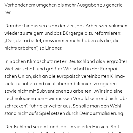
Vor­han­de­nem um­ge­hen als mehr Aus­ga­ben zu ge­ne­rie­
ren.
Dar­über hin­aus sei es an der Zeit, das Ar­beits­zeit­vo­lu­men
wie­der zu stei­gern und das Bür­ger­geld zu re­for­mie­ren:
„Der, der ar­bei­tet, muss immer mehr haben als die, die
nichts ar­bei­ten“, so Lind­ner.
In Sa­chen Kli­ma­schutz riet er Deutsch­land als vier­grö­ß­ter
Welt­wirt­schaft und grö­ß­ter Wirt­schaft in der Eu­ro­päi­
schen Union, sich an die eu­ro­pä­isch ver­ein­bar­ten Kli­ma­
zie­le zu hal­ten und nicht über­am­bi­tio­niert zu agie­ren
sowie nicht mit Sub­ven­tio­nen zu ar­bei­ten: „Wir sind eine
Tech­no­lo­gi­e­na­ti­on – wir müs­sen Vor­bild sein und nicht ab­
schre­cken“, führ­te er wei­ter aus. So solle man den Wohl­
stand nicht aufs Spiel set­zen durch De­indus­tria­li­sie­rung.
Deutsch­land sei ein Land, das in vie­ler­lei Hin­sicht Spit­