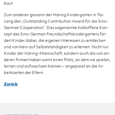
baut.
Zum an­de­ren ge­wann der Hä­ring Kin­der­gar­ten in Tai­
cang den „Out­stan­ding Con­tri­bu­ti­on Award für die Si­no-
Ger­man Co­ope­ra­ti­on“. Das so­ge­nann­te halb­of­fe­ne Kon­
zept des Si­no-Ger­man Freund­schafts­kin­der­gar­tens för­
dert Kin­der dabei, die ei­ge­nen In­ter­es­sen zu ent­de­cken
und von klein auf Selbst­stän­dig­keit zu er­ler­nen. Nicht nur
Kin­der der Hä­ring-Mann­schaft, son­dern auch die von an­
de­ren Fir­men haben somit einen Platz, an dem sie spie­len,
ler­nen und auf­wach­sen kön­nen – an­ge­passt an die Ar­
beits­zei­ten der El­tern.
Zurück