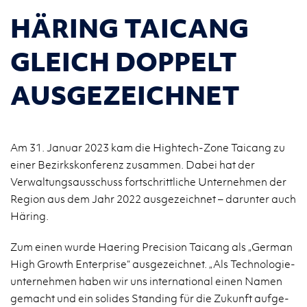
HÄRING TAICANG
GLEICH DOPPELT
AUSGEZEICHNET
Am 31. Januar 2023 kam die Hightech-Zone Taicang zu
einer Bezirkskonferenz zusammen. Dabei hat der
Verwaltungsausschuss fortschrittliche Unternehmen der
Region aus dem Jahr 2022 ausgezeichnet – darunter auch
Häring.
Zum einen wurde Hae­ring Pre­cis­i­on Tai­cang als „Ger­man
High Growth En­ter­pri­se“ aus­ge­zeich­net. „Als Tech­no­lo­gie­
un­ter­neh­men haben wir uns in­ter­na­tio­nal einen Namen
ge­macht und ein so­li­des Stan­ding für die Zu­kunft auf­ge­