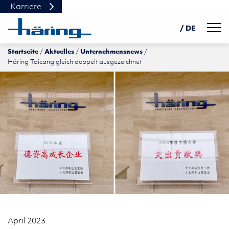
Karriere
Navig
/ DE
Startseite
Aktuelles
Unternehmensnews
EN
Häring Taicang gleich doppelt ausgezeichnet
PL
中文
April 2023