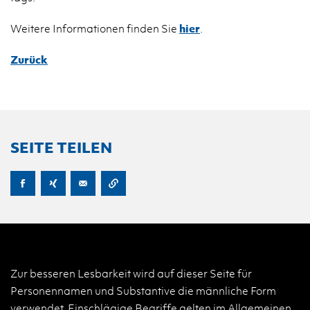
Wei­te­re In­for­ma­tio­nen fin­den Sie
hier
.
Zurück
SEITE TEILEN
Zur besseren Lesbarkeit wird auf dieser Seite für
Personennamen und Substantive die männliche Form
verwendet. Einschlägige Begriffe gelten im Allgemeinen