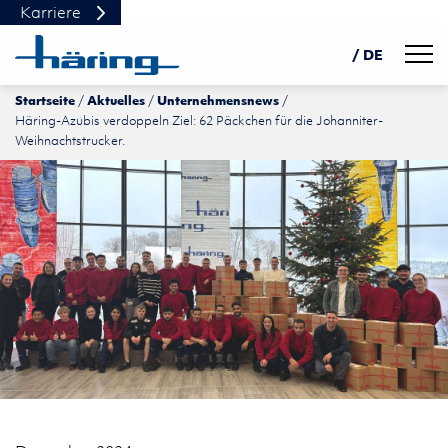
Karriere
Navig
/ DE
Startseite
Aktuelles
Unternehmensnews
EN
Häring-Azubis verdoppeln Ziel: 62 Päckchen für die Johanniter-
PL
Weihnachtstrucker.
中文