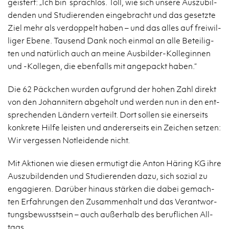
geis­tert: „Ich bin sprach­los. Toll, wie sich un­se­re Aus­zu­bil­
den­den und Stu­die­ren­den ein­ge­bracht und das ge­setz­te
Ziel mehr als ver­dop­pelt haben – und das alles auf frei­wil­
li­ger Ebene. Tau­send Dank noch ein­mal an alle Be­tei­lig­
ten und na­tür­lich auch an meine Aus­bil­der-Kol­le­gin­nen
und -Kol­le­gen, die eben­falls mit an­ge­packt haben.“
Die 62 Päck­chen wur­den auf­grund der hohen Zahl di­rekt
von den Jo­han­ni­tern ab­ge­holt und wer­den nun in den ent­
spre­chen­den Län­dern ver­teilt. Dort sol­len sie ei­ner­seits
kon­kre­te Hilfe leis­ten und an­de­rer­seits ein Zei­chen set­zen:
Wir ver­ges­sen Not­lei­den­de nicht.
Mit Ak­tio­nen wie die­sen er­mu­tigt die Anton Hä­ring KG ihre
Aus­zu­bil­den­den und Stu­die­ren­den dazu, sich so­zi­al zu
en­ga­gie­ren. Dar­über hin­aus stär­ken die dabei ge­mach­
ten Er­fah­run­gen den Zu­sam­men­halt und das Ver­ant­wor­
tungs­be­wusst­sein – auch au­ßer­halb des be­ruf­li­chen All­
tags.