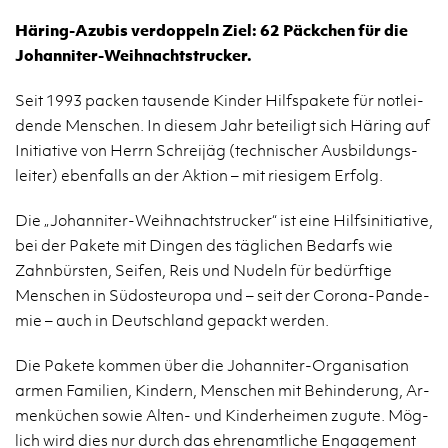
Hä­ring-Azu­bis ver­dop­peln Ziel: 62 Päck­chen für die
Jo­han­ni­ter-Weih­nachtst­ru­cker.
Seit 1993 pa­cken tau­sen­de Kin­der Hilfs­pa­ke­te für not­lei­
den­de Men­schen. In die­sem Jahr be­tei­ligt sich Hä­ring auf
In­itia­ti­ve von Herrn Schrei­jäg (tech­ni­scher Aus­bil­dungs­
lei­ter) eben­falls an der Ak­ti­on – mit rie­si­gem Er­folg.
Die „Jo­han­ni­ter-Weih­nachtst­ru­cker“ ist eine Hilfs­in­itia­ti­ve,
bei der Pa­ke­te mit Din­gen des täg­li­chen Be­darfs wie
Zahn­bürs­ten, Sei­fen, Reis und Nu­deln für be­dürf­ti­ge
Men­schen in Süd­ost­eu­ro­pa und – seit der Co­ro­na-Pan­de­
mie – auch in Deutsch­land ge­packt wer­den.
Die Pa­ke­te kom­men über die Jo­han­ni­ter-Or­ga­ni­sa­ti­on
armen Fa­mi­li­en, Kin­dern, Men­schen mit Be­hin­de­rung, Ar­
men­kü­chen sowie Al­ten- und Kin­der­hei­men zu­gu­te. Mög­
lich wird dies nur durch das eh­ren­amt­li­che En­ga­ge­ment