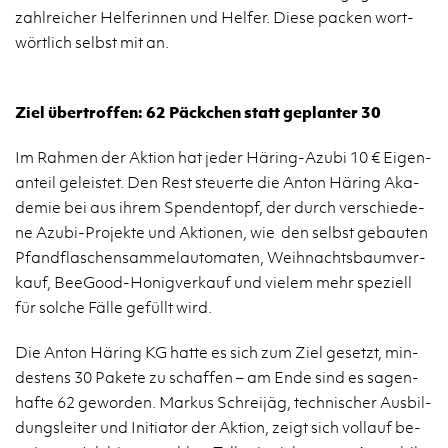
zahl­rei­cher Hel­fe­rin­nen und Hel­fer. Diese pa­cken wort­
wört­lich selbst mit an.
Ziel über­trof­fen: 62 Päck­chen statt ge­plan­ter 30
Im Rah­men der Ak­ti­on hat jeder Hä­ring-Azu­bi 10 € Ei­gen­
an­teil ge­leis­tet. Den Rest steu­er­te die Anton Hä­ring Aka­
de­mie bei aus ihrem Spen­den­topf, der durch ver­schie­de­
ne Azu­bi-Pro­jek­te und Ak­tio­nen, wie den selbst ge­bau­ten
Pfand­fla­schen­sam­mel­au­to­ma­ten, Weih­nachts­baum­ver­
kauf, Bee­Good-Ho­nig­ver­kauf und vie­lem mehr spe­zi­ell
für sol­che Fälle ge­füllt wird.
Die Anton Hä­ring KG hatte es sich zum Ziel ge­setzt, min­
des­tens 30 Pa­ke­te zu schaf­fen – am Ende sind es sa­gen­
haf­te 62 ge­wor­den. Mar­kus Schrei­jäg, tech­ni­scher Aus­bil­
dungs­lei­ter und In­itia­tor der Ak­ti­on, zeigt sich voll­auf be­