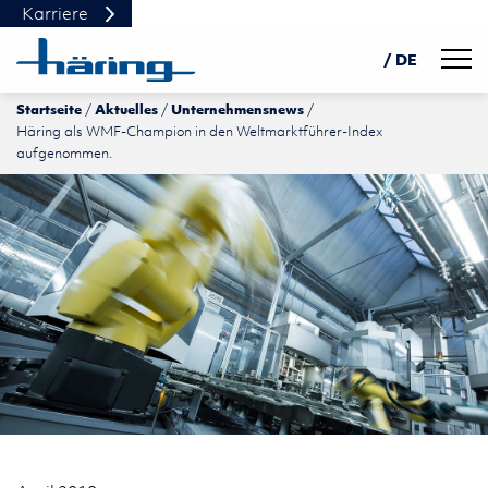
Karriere
Navig
/ DE
Startseite
Aktuelles
Unternehmensnews
EN
Häring als WMF-Champion in den Weltmarktführer-Index
PL
aufgenommen.
中文