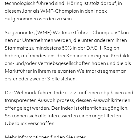
technologisch führend sind. Häring ist stolz darauf, in
diesem Jahr als WMF-Champion in den Index
aufgenommen worden zu sein.
So ge­nann­te „(WMF) Welt­markt­füh­rer-Cham­pi­ons“ kön­
nen nur Un­ter­neh­men wer­den, die unter an­de­rem ihren
Stamm­sitz zu min­des­tens 50% in der DACH-Re­gi­on
haben, auf min­des­tens drei Kon­ti­nen­ten ei­ge­ne Pro­duk­ti­
ons- und/oder Ver­triebs­ge­sell­schaf­ten haben und die als
Markt­füh­rer in ihrem re­le­van­ten Welt­markt­seg­ment an
ers­ter oder zwei­ter Stel­le ste­hen.
Der Welt­markt­füh­rer-In­dex setzt auf einen ob­jek­ti­ven und
trans­pa­ren­ten Aus­wahl­pro­zess, des­sen Aus­wahl­kri­te­ri­en
of­fen­ge­legt wer­den. Der Index ist öf­fent­lich zu­gäng­lich.
So kön­nen sich alle In­ter­es­sier­ten einen un­ge­fil­ter­ten
Über­blick ver­schaf­fen.
Mehr In­for­ma­tio­nen fin­den Sie unter