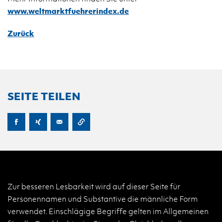
www.​wel​tmar​ktfu​ehre​rind​ex.​de
Zurück
SEITE TEILEN
Zur besseren Lesbarkeit wird auf dieser Seite für
Personennamen und Substantive die männliche Form
verwendet. Einschlägige Begriffe gelten im Allgemeinen